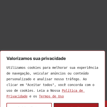
Valorizamos sua privacidade
Utilizamos cookies para melhorar sua experiência 
de navegação, veicular anúncios ou conteúdo 
R. Ernesto Volk, 190 - Minuano, Gramado - RS, 95670-
personalizado e analisar nosso tráfego. Ao 
012
clicar em "Aceitar todos", você concorda com o 
uso de cookies. Leia a Nossa 
Política de 
Privacidade
 e os 
Termos de Uso
© 2026 AV Informática – Todos os Direitos Reservados |